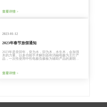
查看详情 >
2023-01-12
2023年春节放假通知
2023年是癸卯年，癸为水，卯为木，水生木，会加强
木的力量。以多功能手术解剖器和消融电极为主打产
品，一次性使用中性电极负极板为辅助产品的麦朗医
疗在去年取得了不错的成绩，在新的一年里，公司会
开发出更多的，更适用于不同手术类型的电刀笔产
品。
麦朗新型双极电凝镊通过2019至2022年的临床应
查看详情 >
用在各三甲、特三甲医院得到了医生和教授的认可和
赞赏，新的2023年麦朗医疗会再接再厉，把刮吸型解
剖器、伸缩型消融电极、钨针微型针状电极等系列产
品做得更有特色更适用于手术需要。为临床医生和新
老客户开启一次性电外科手术耗材的新篇章。