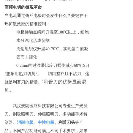
高频电切的微观革命
当电流通过钨丝电极时会发生什么？关键在于
热扩散效应的精准控制：
电极接触点瞬间升温至100℃以上，细胞
水分汽化形成切割
周边组织仅升温40-70℃，实现蛋白质凝
固而非碳化
0.2mm的过渡带比冷刀损伤减少60%[S5]
"想象用热刀切黄油——切口整齐且不沾刀，这
利普刀的优势显而易
就是利普刀的精髓。"
见。
武汉麦朗医疗科技有限公司专业生产光源
刀、刮吸照明刀、伸缩照明刀、多功能手术解
剖器、
消融电极
、
中性电极
、利普刀头
等产
品，不同产品功能可满足不同手术要求，如果