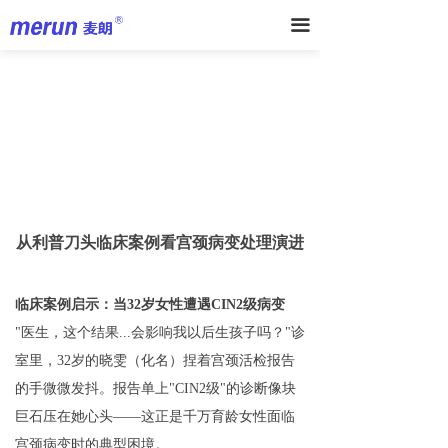
끀
从利普刀头临床案例看宫颈病变处理演进
临床案例启示：当32岁女性遭遇CIN2级病变
"医生，这个结果...会影响我以后生孩子吗？"诊
室里，32岁的晓雯（化名）捏着宫颈活检报告
的手微微发抖。报告单上"CIN2级"的诊断像块
巨石压在她心头——这正是千万育龄女性面临
宫颈病变时的典型困境。