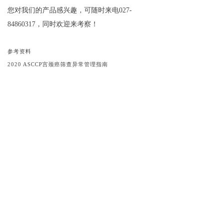
您对我们的产品感兴趣，可随时来电027-
84860317，同时欢迎来考察！
参考资料
2020 ASCCP宫颈癌筛查异常管理指南
利普刀治疗宫颈上皮内瘤变的长期随访结果
不同宫颈锥切术式的并发症比较
中国宫颈癌筛查及异常管理专家共识
宫颈病变微创治疗技术进展
创作声明：
内容由AI基于参考资料创作生成，请仔细甄
别。
끄
0
分享到：
收藏
武汉麦朗医疗科技有限公司
湖北省武汉市东西湖区环湖中路158号
027-84860317