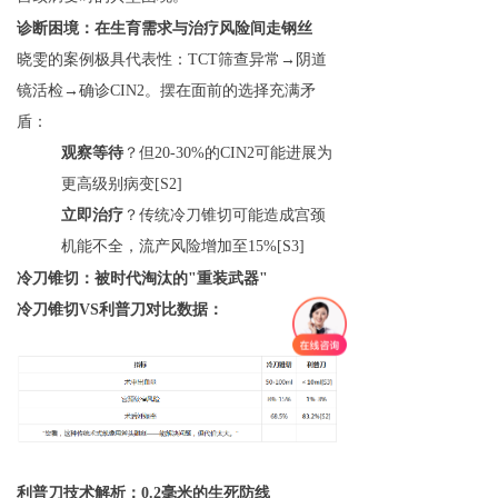
诊断困境：在生育需求与治疗风险间走钢丝
晓雯的案例极具代表性：TCT筛查异常→阴道
镜活检→确诊CIN2。摆在面前的选择充满矛
盾：
观察等待
？但20-30%的CIN2可能进展为
更高级别病变[S2]
立即治疗
？传统冷刀锥切可能造成宫颈
机能不全，流产风险增加至15%[S3]
冷刀锥切：被时代淘汰的"重装武器"
冷刀锥切VS利普刀对比数据：
利普刀技术解析：0.2毫米的生死防线