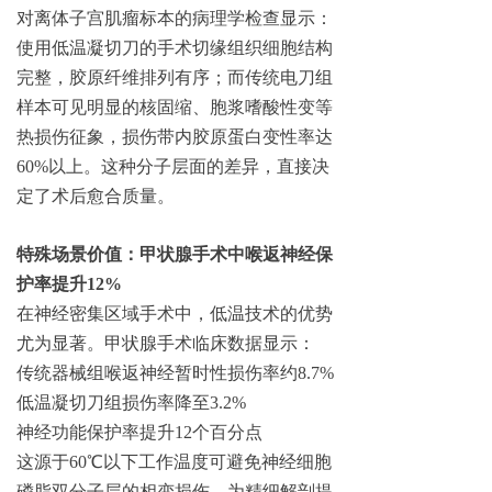
对离体子宫肌瘤标本的病理学检查显示：
使用低温凝切刀的手术切缘组织细胞结构
完整，胶原纤维排列有序；而传统电刀组
样本可见明显的核固缩、胞浆嗜酸性变等
热损伤征象，损伤带内胶原蛋白变性率达
60%以上。这种分子层面的差异，直接决
定了术后愈合质量。
特殊场景价值：甲状腺手术中喉返神经保
护率提升12%
在神经密集区域手术中，低温技术的优势
尤为显著。甲状腺手术临床数据显示：
传统器械组喉返神经暂时性损伤率约8.7%
低温凝切刀组损伤率降至3.2%
神经功能保护率提升12个百分点
这源于60℃以下工作温度可避免神经细胞
磷脂双分子层的相变损伤，为精细解剖提