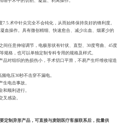
、精细手术中的切割、凝血、剥离操作。
硬度7.5.术中针尖完全不会钝化，从而始终保持良好的锋利度。
割、凝血操作。具有微创精细、快速愈合、减少出血、烟雾少的
0mm之间任意伸缩调节，电极形状有针状、直型、30度弯曲、45度
极等规格，也可以单独定制专科专用的规格及样式。
。产品对组织的热损伤小，手术切口平滑，不易产生纤维收缩造
V高频电压30秒不击穿不漏电。
产生电击事故。
全和顺利进行。
交叉感染。
要定制异形产品，可直接与麦朗医疗客服联系后，批量供