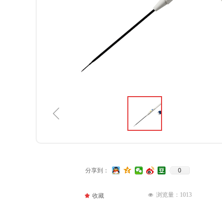
ꁆ
0
分享到：
浏览量：
1013
넶
끄
收藏