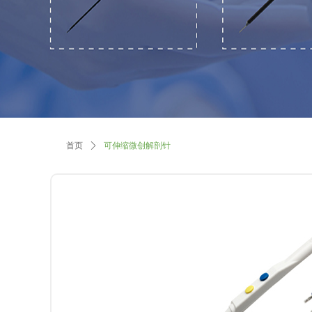
首页
ꄲ
可伸缩微创解剖针