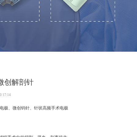
微创解剖针
0
17:14
电极、微创钨针、针状高频手术电极