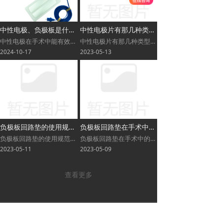
中性电极、负极板是什么？负极板应该怎么贴？
中性电极片有那几种类型？
中性电极在手术中能有效降低电流密度，增加散热，分散电流，保护周围组织和器官的安全，是操作单极电刀时必不可少的耗材产品之一。
中性电极片有那几种类型？中性电极是一种在手术室中与电刀笔、高频电刀配套使用的一次性医用耗材产品，中性电极片在手术过程中主要为高频电刀提供一个低密度的返回路径。中性电极片与刀笔配套使用后对组织可以起到消融、电切、电凝等作用。
2024-10-17
2023-05-13
负极板回路垫的使用规范及适用范围？
负极板回路垫在手术中的作用？
负极板回路垫的使用规范及适用范围？负极板回路垫是一种用于手术室常用的医疗耗材产品。负极板回路垫在手术中为高频电刀提供安全可靠的负极回路，是高频电刀的必备组件之一。电刀作用于人体的高频、高压电流以最安全的形式回收到电刀中，以完整的回路避免电灼伤的产生。
负极板回路垫在手术中的作用？在电外科手术中负极板回路垫可以为高频电刀提供安全的回路，能降低电流密度，增加散热，分散电流，防止热损伤。是使用高频电刀时所需的附件产品之一。负极板回路垫导电表面是由铝箔制成的，电阻低，对皮肤无毒性，无致敏性，无刺激性。
2023-05-11
2023-05-09
查看更多
武汉麦朗医疗科技有限公司
湖北省武汉市东西湖区环湖中路158号